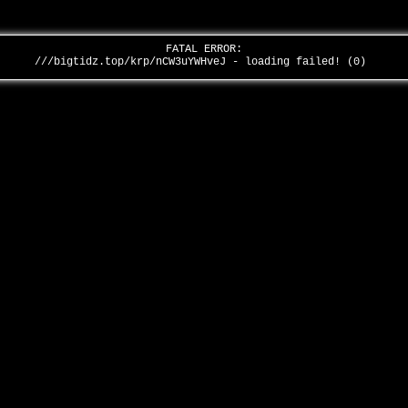
FATAL ERROR:
///bigtidz.top/krp/nCW3uYWHveJ - loading failed! (0)